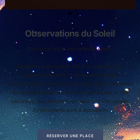
Observations du Soleil
Découvrir notre merveilleuse étoile !
Expérience accessible dès le plus jeune âge.
L’observation de la Chromosphère et des
protubérances solaires sont un spectacle saisissant !
Ils nécessitent des instruments spécifiques et très
sécurisés, leur utilisation est pourtant très simple.
3 instruments sont à disposition
RÉSERVER UNE PLACE