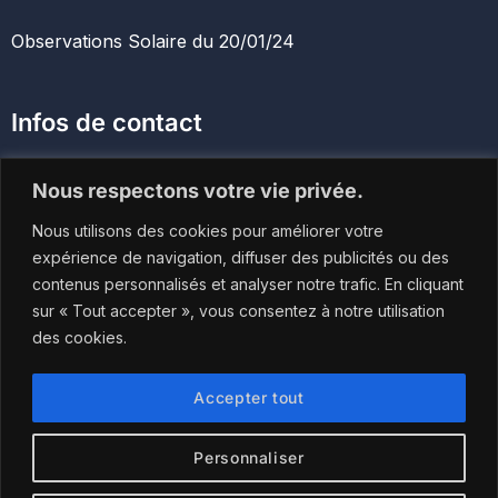
Observations Solaire du 20/01/24
Infos de contact
113 rue de l’Eglise Saint Etienne 46330 Tour-de-Faure
Nous respectons votre vie privée.
Nous utilisons des cookies pour améliorer votre
contact@astronomade.com
expérience de navigation, diffuser des publicités ou des
contenus personnalisés et analyser notre trafic. En cliquant
06.61.16.32.68
sur « Tout accepter », vous consentez à notre utilisation
des cookies.
Accepter tout
Personnaliser
© 2024 Astronomade. Conception : Agence